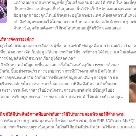
แต่ถ้าคุณอยากค้นหาข้อมูลที่อยู่ในเครื่องคอมพิวเตอร์ที่บริษัท ในขณะที่คุ
เป็นการดีกว่าแน่ถ้าคุณเก็บข้อมูลเหล่านั้นไว้ในเว็บไซต์ของคุณ คุณจะส
ข้อมูลลูกค้าของคุณได้แม้ตัวคุณจะอยู่ในต่างประเทศ เพียงแค่สถานที่แห่งน
เข้าถึงข้อมูลของคุณได้โดยผ่านระบบรักษาความปลอดภัย ด้วยระบบฐานข
ค้นหาข้อมูลที่คุณต้องการได้เหมือนกับคุณอยู่ที่บริษัทของคุณเอง
บริหารจัดการองค์กร
นสูงในด้านข้อมูลและการสื่อสาร ผู้ที่สามารถเข้าถึงข้อมูลที่มากกว่า และไวกว่าอาจได
การที่จะพัฒนาการจัดเก็บข้อมูลให้สามารถเรียกใช้จากที่ต่าง ๆ ได้โดยง่าย แล้วยังต้
องการข้อมูลสินค้าก็สามารถเรียกดูได้ตลอดเวลา
on จึงมีบทบาทสำคัญมากขึ้น และอย่างยิ่งในสังคมปัจจุบันการขยายตัวของ
่งมักเพิ่มขึ้นอย่างรวดเร็ว การขยายสาขา การที่มีโรงงานผลิต มีคลังสินค้า
างอยู่คนละแห่งกัน ถ้าเป็นการเชื่อมต่อข้อมูลแบบเดิม ๆ อาจยุ่งยาก แต่
บริหารองค์กรนั้น สะดวก รวดเร็วและง่ายกว่าที่คิด จึงมีความจำเป็นมาก
ัน เพราะการแจ้งข่าวสารไปยังพนักงาน การประชาสัมพันธ์ข้อมูลไปยัง
ลอดจนการเรียกดูรายงานต่าง ๆ ขององค์กร สามารถทำได้แม้กระทั่งเวลาคุณ
ซต์ให้มีประสิทธิภาพเทียบเท่ากับการใช้โปรแกรมคอมพิวเตอร์ที่สำนักงาน
ารพัฒนาระบบฐานข้อมูลบนเว็บไซต์อย่างเชี่ยวชาญ ด้วย PHP, JAVA และ MySQL 
านจะสามารถสร้างระบบฐานข้อมูลบนเว็บไซต์ได้อย่างมีประสิทธิภาพใช้งานง่าย และป